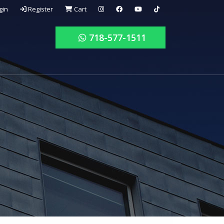
gin
Register
Cart
718-577-1511